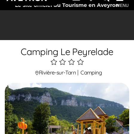
Le site officiel du Tourisme en Aveyron
MENU
Camping Le Peyrelade
4
étoiles
Rivière-sur-Tarn
Camping