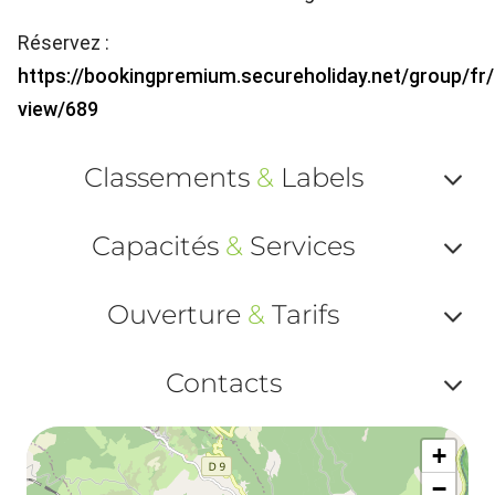
Réservez :
https://bookingpremium.secureholiday.net/group/fr
view/689
Classements
&
Labels
Af
Capacités
&
Services
ou
Af
ma
Ouverture
&
Tarifs
ou
le
Af
ma
Contacts
la
ou
le
Af
ma
la
+
ou
le
−