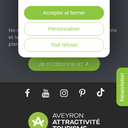
Accepter et fermer
Personnaliser
Ne manquez pas notre newsletter mensuelle
et laissez-vous inspirer pour profiter
pleinement de votre séjour en Aveyron.
Tout refuser
Je m'abonne ici
Newsletter