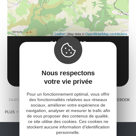
Leaflet
| Map data ©
OpenStreetMap contributors
GAEC D'ALCAS
56, route de Gauty
12250 Saint-Jean-et-Saint-Paul
Nous respectons
Obtenir l'itinéraire
votre vie privée
Pour un fonctionnement optimal, vous offrir
des fonctionnalités relatives aux réseaux
PARTAGER :
E-MAIL
MESSENGER
FACEBOOK
sociaux, améliorer votre expérience de
navigation, analyser et mesurer le trafic afin
PLUS
de vous proposer des contenus de qualité,
ce site utilise des cookies. Ces cookies ne
stockent aucune information d'identification
personnelle.