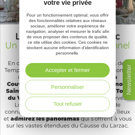
votre vie privée
Pour un fonctionnement optimal, vous offrir
des fonctionnalités relatives aux réseaux
sociaux, améliorer votre expérience de
navigation, analyser et mesurer le trafic afin
Les Remparts du Larzac
de vous proposer des contenus de qualité,
Un circuit culturel exceptionnel
ce site utilise des cookies. Ces cookies ne
stockent aucune information d'identification
personnelle.
En quête d’un étonnant voyage au pays des
Newsletter
Templiers et Hospitaliers, partez à la rencontre
Accepter et fermer
de ces 5 villages fortifiés que sont
La
Couvertoirade, Sainte-Eulalie-de-Cernon,
Personnaliser
Saint-Jean d’Alcas, La Cavalerie et la Tour
du Viala du Pas de Jaux
si bien conservés.
Tout refuser
Lors de votre visite, prenez le temps de
connaître l’histoire exceptionnelle de ces lieux
et
admirez les panoramas
qui s’offrent à vous
sur les vastes étendues du Causse du Larzac.