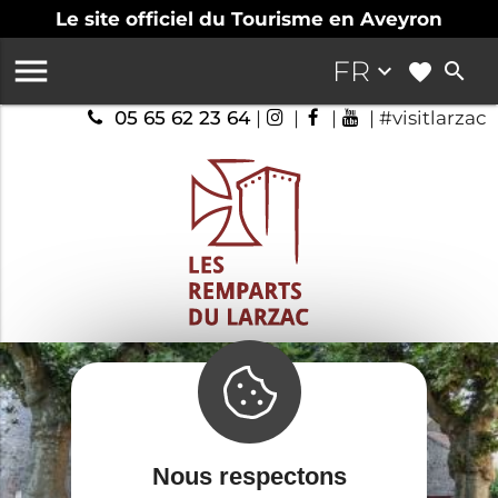
Le site officiel du Tourisme en Aveyron

FR
keyboard_arrow_down
search
05 65 62 23 64
|
|
|
| #visitlarzac
Nous respectons