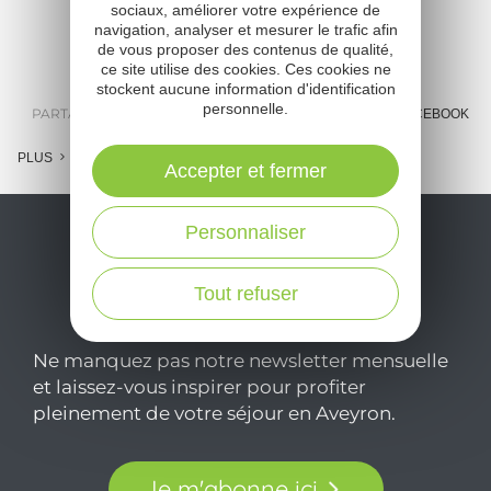
sociaux, améliorer votre expérience de
A
navigation, analyser et mesurer le trafic afin
de vous proposer des contenus de qualité,
o
ce site utilise des cookies. Ces cookies ne
stockent aucune information d'identification
personnelle.
m
PARTAGER :
E-MAIL
MESSENGER
FACEBOOK
l
PLUS
Accepter et fermer
c
Personnaliser
Tout refuser
Ne manquez pas notre newsletter mensuelle
et laissez-vous inspirer pour profiter
pleinement de votre séjour en Aveyron.
Je m'abonne ici