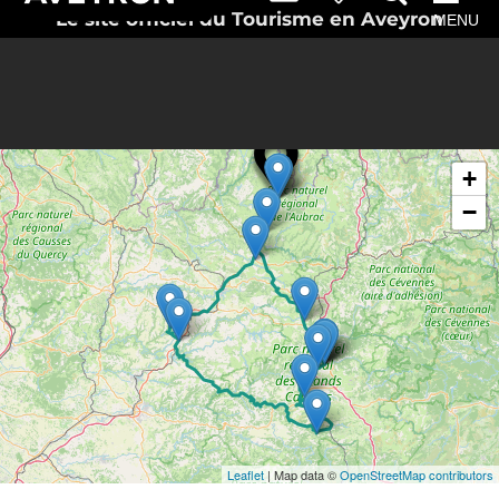
Le site officiel du Tourisme en Aveyron
MENU
Rechercher
Itinéraire vers
à proximité
Laguiole
+
−
Leaflet
| Map data ©
OpenStreetMap contributors