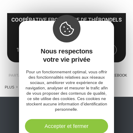
COOPÉRATIVE FROMAGÈRE DE THÉRONDELS
Zone artisanale
Route de Laussac
12600 Thérondels
Obtenir l'itinéraire
Nous respectons
votre vie privée
Pour un fonctionnement optimal, vous offrir
PARTAGER :
E-MAIL
MESSENGER
FACEBOOK
des fonctionnalités relatives aux réseaux
sociaux, améliorer votre expérience de
PLUS
navigation, analyser et mesurer le trafic afin
de vous proposer des contenus de qualité,
ce site utilise des cookies. Ces cookies ne
stockent aucune information d'identification
personnelle.
Accepter et fermer