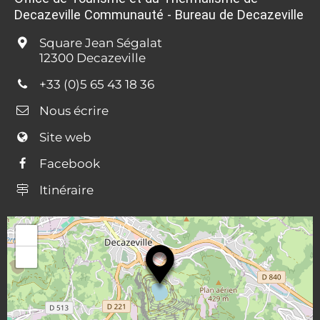
Decazeville Communauté - Bureau de Decazeville
Square Jean Ségalat
12300 Decazeville
+33 (0)5 65 43 18 36
Nous écrire
Site web
Facebook
Itinéraire
44.550740, 2.261806
+
−