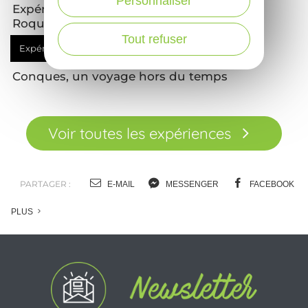
Personnaliser
Expérience Osez le sentier des échelles à
Roquefort-sur-Soulzon
Tout refuser
Expérience
à vivre
Conques, un voyage hors du temps
Voir toutes les expériences
PARTAGER :
E-MAIL
MESSENGER
FACEBOOK
PLUS