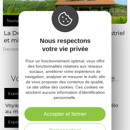
Tourisme de découverte économique (groupes)
La Découverte et le patrimoine industriel
et minier (groupes)
Nous respectons
votre vie privée
Decazeville
Pour un fonctionnement optimal, vous offrir
des fonctionnalités relatives aux réseaux
sociaux, améliorer votre expérience de
Votre prochaine expérience
...
navigation, analyser et mesurer le trafic afin
de vous proposer des contenus de qualité,
ce site utilise des cookies. Ces cookies ne
stockent aucune information d'identification
Expérience
à vivre
personnelle.
Voyage dans le temps et déconnexion à vélo
au milieu du Larzac
Accepter et fermer
Expérience
à vivre