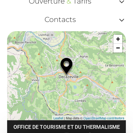
Ouverture
&
Tarifs
ou
le
Af
ma
Contacts
la
ou
le
Af
ma
la
+
ou
le
−
ma
ou
le
et
co
tar
Leaflet
| Map data ©
OpenStreetMap contributors
OFFICE DE TOURISME ET DU THERMALISME