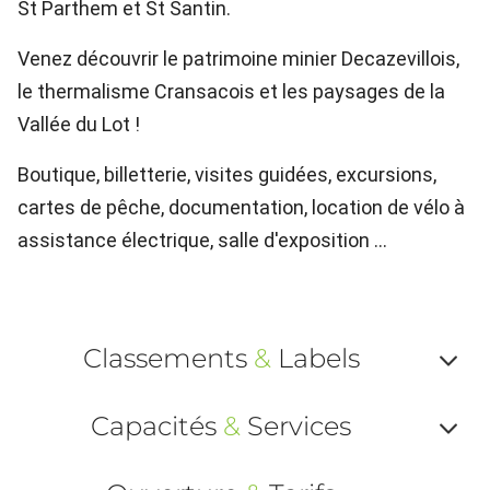
St Parthem et St Santin.
Venez découvrir le patrimoine minier Decazevillois,
le thermalisme Cransacois et les paysages de la
Vallée du Lot !
Boutique, billetterie, visites guidées, excursions,
cartes de pêche, documentation, location de vélo à
assistance électrique, salle d'exposition ...
Classements
&
Labels
Af
Capacités
&
Services
ou
Af
ma