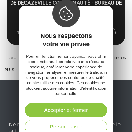
DE DECAZEVILLE COMMUNAUTÉ - BUREAU DE
DECAZEVILLE
Square Jean Ségalat
12300 Decazeville
Obtenir l'itinéraire
Nous respectons
votre vie privée
Pour un fonctionnement optimal, vous offrir
PARTAGER :
E-MAIL
MESSENGER
FACEBOOK
des fonctionnalités relatives aux réseaux
sociaux, améliorer votre expérience de
PLUS
navigation, analyser et mesurer le trafic afin
de vous proposer des contenus de qualité,
ce site utilise des cookies. Ces cookies ne
stockent aucune information d'identification
personnelle.
Accepter et fermer
Ne manquez pas notre newsletter mensuelle
Personnaliser
et laissez-vous inspirer pour profiter