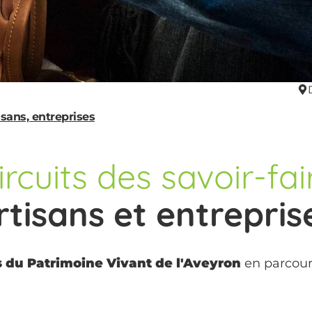
isans, entreprises
ircuits des savoir-fai
rtisans et entrepris
s du Patrimoine Vivant de l'Aveyron
en parcoura