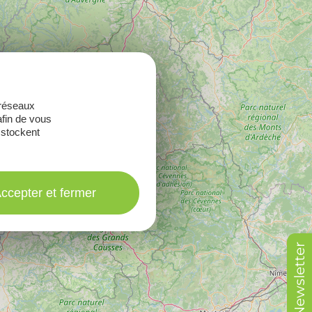
 réseaux
afin de vous
 stockent
ccepter et fermer
Newsletter