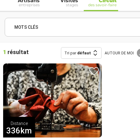
Artisans
Visites
Circuit
entreprises
stages
des savoir-faire
MOTS CLÉS
1
résultat
Tri par
défaut
AUTOUR
DE MOI
Distance
336km