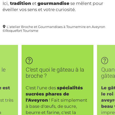
Ici,
tradition
et
gourmandise
se mêlent pour
éveiller vos sens et votre curiosité.
L'atelier Broche et Gourmandises à Tournemire en Aveyron
©Roquefort Tourisme
 le
C'est quoi le gâteau à la
Quand
broche ?
gâtea
e est
C'est l'une des
spécialités
Le gâ
sucrées phares de
le roi
est très
l'Aveyron
! Fait simplement
aveyr
à base d'œufs, de sucre,
beau 
a
beurre et farine, c'est la
impre