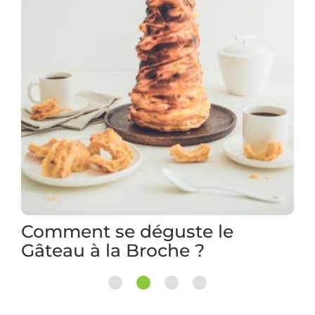
te le
 ?
1
2
3
4