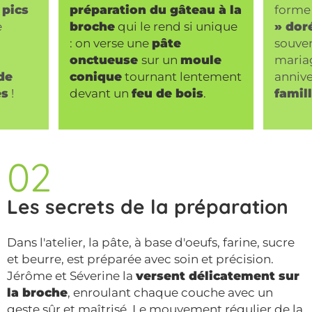
 pics
préparation du gâteau à la
forme
e
broche
qui le rend si unique
» dor
: on verse une
pâte
souven
onctueuse
sur un
moule
maria
de
conique
tournant lentement
annive
es
!
devant un
feu de bois
.
famil
02
Les secrets de la préparation
Dans l'atelier, la pâte, à base d'oeufs, farine, sucre
et beurre, est préparée avec soin et précision.
Jérôme et Séverine la
versent délicatement sur
la broche
, enroulant chaque couche avec un
geste sûr et maîtrisé. Le mouvement régulier de la