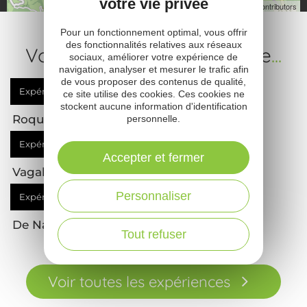
votre vie privée
Leaflet
| Map data ©
OpenStreetMap contributors
Pour un fonctionnement optimal, vous offrir
des fonctionnalités relatives aux réseaux
Votre prochaine expérience
...
sociaux, améliorer votre expérience de
navigation, analyser et mesurer le trafic afin
de vous proposer des contenus de qualité,
Expérience
à vivre
ce site utilise des cookies. Ces cookies ne
stockent aucune information d'identification
Roquefort un territoire en fête
personnelle.
Expérience
à vivre
Accepter et fermer
Vagabondage à Sauveterre-de-Rouergue
Personnaliser
Expérience
à vivre
De Najac à Belcastel en vélo
Tout refuser
Voir toutes les expériences