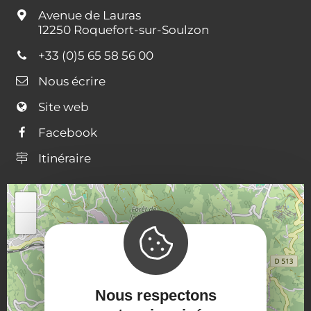
Avenue de Lauras
12250 Roquefort-sur-Soulzon
+33 (0)5 65 58 56 00
Nous écrire
Site web
Facebook
Itinéraire
44.5259358698135, 2.2822142091063586
+
−
Nous respectons