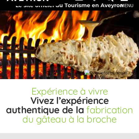
Le site officiel du Tourisme en Aveyron
MENU
Expérience
à vivre
Vivez l’expérience
authentique de la
fabrication
du gâteau à la broche