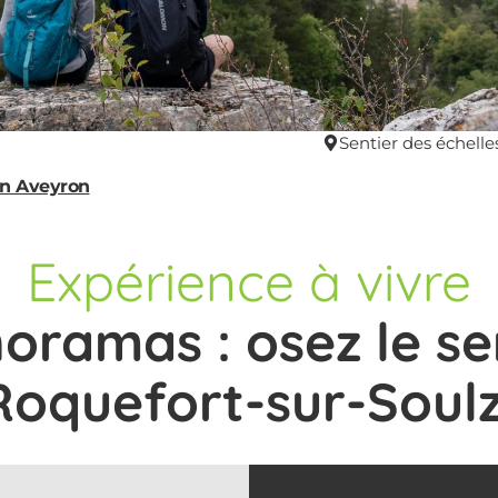
Sentier des échell
en Aveyron
Expérience à vivre
oramas : osez le sen
Roquefort-sur-Soul