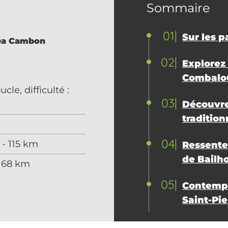
Sommaire
01
Sur les p
éa Cambon
02
Explorez
Combalo
le, difficulté :
03
Découvre
traditio
04
 - 115 km
Ressentez
de Bailho
 168 km
05
Contempl
Saint-Pie