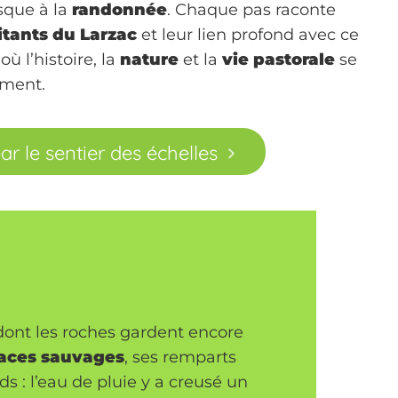
sque à la
randonnée
. Chaque pas raconte
itants du Larzac
et leur lien profond avec ce
 l’histoire, la
nature
et la
vie pastorale
se
ment.
par le sentier des échelles
 dont les roches gardent encore
aces sauvages
, ses remparts
ds : l’eau de pluie y a creusé un