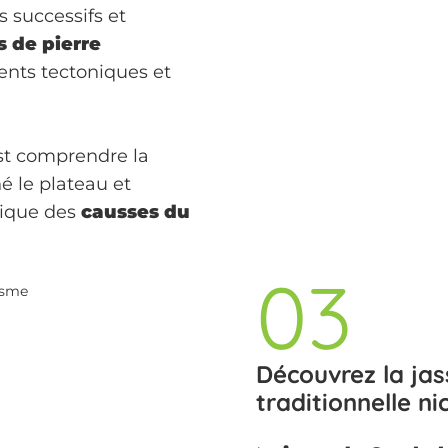
 successifs et
 de pierre
nts tectoniques et
est comprendre la
é le plateau et
tique des
causses du
03
isme
Découvrez la ja
traditionnelle n