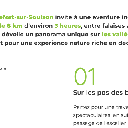
efort-sur-Soulzon
invite à une aventure i
de 8 km
d’environ
3 heures
, entre falaise
e dévoile un panorama unique sur
les vall
 pour une expérience nature riche en dé
01
isme
Sur les pas des 
Partez pour une trav
spectaculaires, en s
passage de l’escalier 