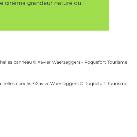
r de cinéma grandeur nature qui
chelles panneau © Xavier Waerzeggers - Roquefort Tourisme
échelles éboulis ©Xavier Waerzeggers © Roquefort Tourisme