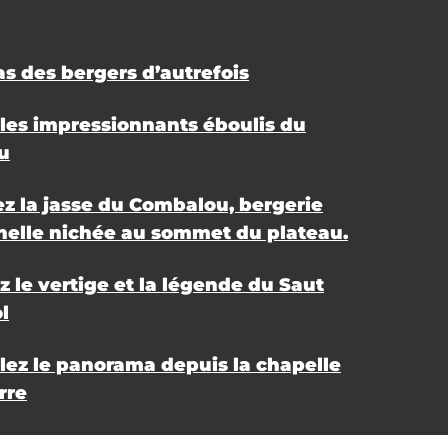
as des bergers d’autrefois
 les impressionnants éboulis du
u
z la jasse du Combalou, bergerie
nnelle nichée au sommet du plateau.
 le vertige et la légende du Saut
l
ez le panorama depuis la chapelle
rre