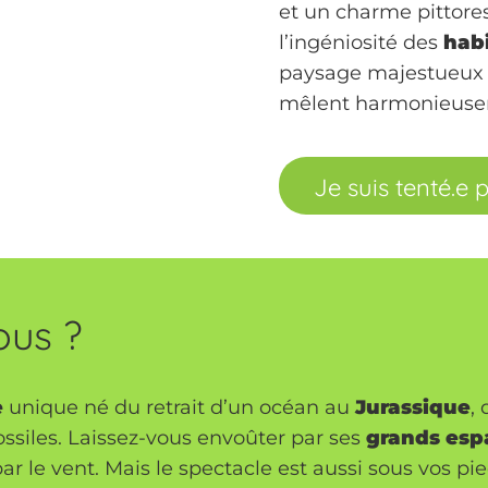
et un charme pittore
l’ingéniosité des
hab
paysage majestueux où
mêlent harmonieuse
Je suis tenté.e 
ous ?
e
unique né du retrait d’un océan au
Jurassique
,
ossiles. Laissez-vous envoûter par ses
grands esp
ar le vent. Mais le spectacle est aussi sous vos pie