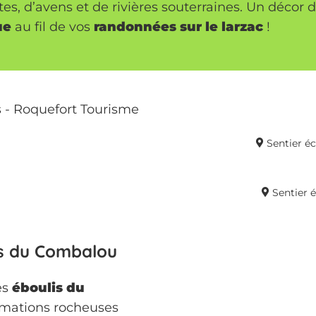
ttes, d’avens et de rivières souterraines. Un déco
ue
au fil de vos
randonnées sur le larzac
!
Sentier é
Sentier 
is du Combalou
es
éboulis du
rmations rocheuses