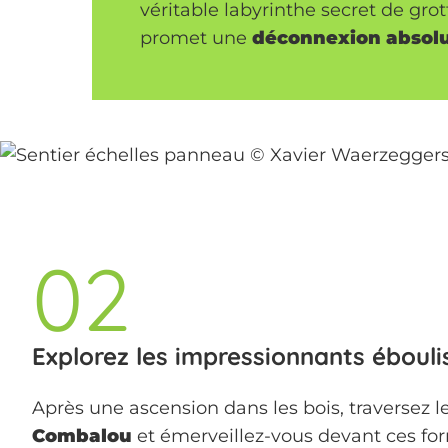
véritable labyrinthe secret de gro
promet une
déconnexion absol
02
Explorez les impressionnants éboul
Après une ascension dans les bois, traversez l
Combalou
et émerveillez-vous devant ces fo