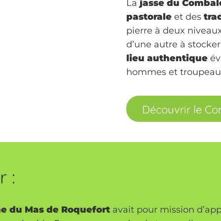
La
jasse du Combal
pastorale
et des
tra
pierre à deux niveaux 
d’une autre à stocker
lieu authentique
év
hommes et troupea
Découvrir le C
 :
e du Mas de Roquefort
avait pour mission d’app