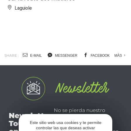
Laguiole
SHARE :
E-MAIL
MESSENGER
FACEBOOK
MÁS
No se pierda nuestro
Newsletter
mensual newsletter y
Tourismo
Este sitio web usa cookies y te permite
déjese inspirar para
controlar las que deseas activar