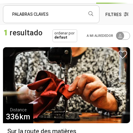
PALABRAS CLAVES
FILTRES
1
resultado
ordenar por
A MI ALREDEDOR
defaut
Distance
336km
Sur la route des matières