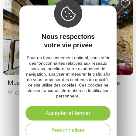
Nous respectons
votre vie privée
Pour un fonctionnement optimal, vous offrir
des fonctionnalités relatives aux réseaux
sociaux, améliorer votre expérience de
navigation, analyser et mesurer le trafic afin
de vous proposer des contenus de qualité,
Musée Charles de Louvrié à Bes-Bédène
ce site utilise des cookies. Ces cookies ne
stockent aucune information d'identification
Campouriez
personnelle.
PLUS DE RÉSULTATS
Accepter et fermer
Personnaliser