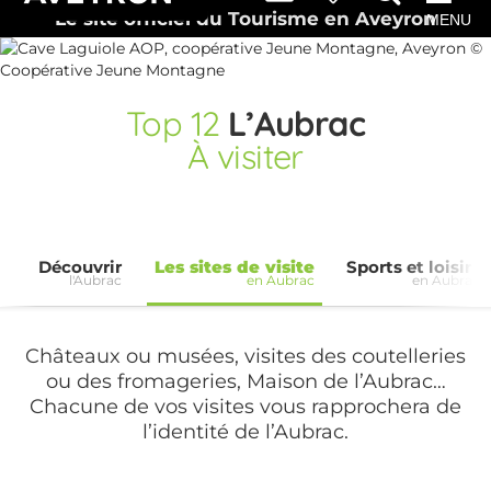
Le site officiel du Tourisme en Aveyron
MENU
Top
12
L’Aubrac
À visiter
Découvrir
Les sites de visite
Sports et loisirs
l'Aubrac
en Aubrac
en Aubrac
Châteaux ou musées, visites des coutelleries
ou des fromageries, Maison de l’Aubrac…
Chacune de vos visites vous rapprochera de
l’identité de l’Aubrac.