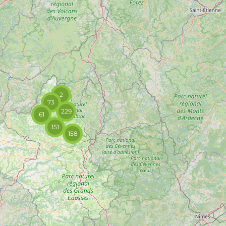
2
73
229
61
151
158