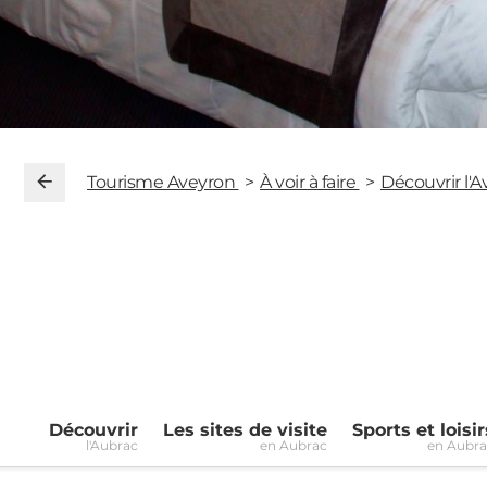
Tourisme Aveyron
À voir à faire
Découvrir l'
Découvrir
Les sites de visite
Sports et loisir
l'Aubrac
en Aubrac
en Aubr