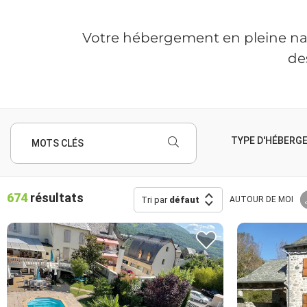
Votre hébergement en pleine natur
de
TYPE D'HÉBERG
MOTS CLÉS
674
résultats
Tri par
défaut
AUTOUR
DE MOI