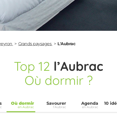
Aveyron
Grands paysages
L'Aubrac
Top
12
l’Aubrac
Où dormir ?
s
Où dormir
Savourer
Agenda
10 idé
ac
en Aubrac
l’Aubrac
en Aubrac