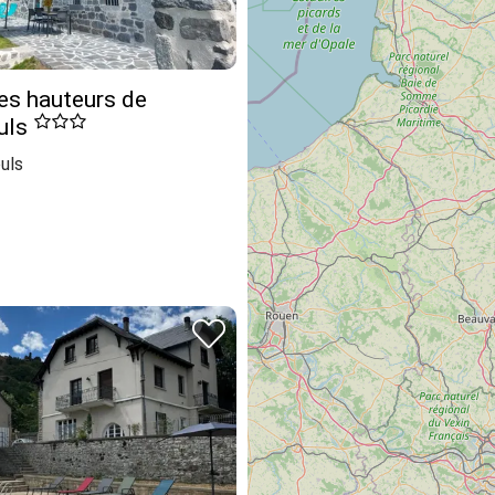
les hauteurs de
uls
uls