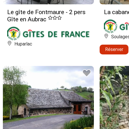
Le gîte de Fontmaure - 2 pers
La caban
Gîte en Aubrac
Soulages
Huparlac
Réserver