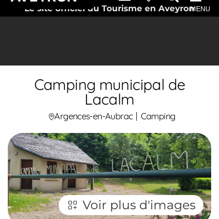
Le site officiel du Tourisme en Aveyron
MENU
Camping municipal de
Lacalm
Argences-en-Aubrac
Camping
Voir plus d'images