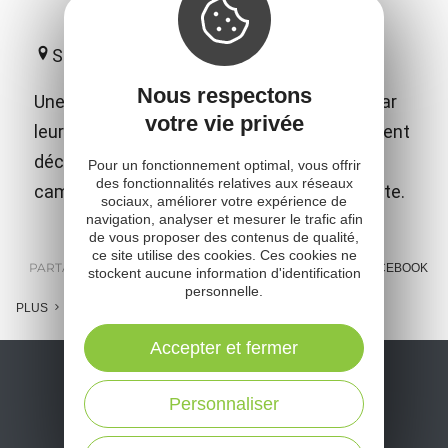
Saint-Amans-des-Côts
Nous respectons
Une étonnante collection de minéraux qui par
votre vie privée
leur beauté et leurs diversités vous emmènent
découvrir les trésors géologiques de nos
Pour un fonctionnement optimal, vous offrir
des fonctionnalités relatives aux réseaux
campagnes mais aussi ceux de notre planète.
sociaux, améliorer votre expérience de
navigation, analyser et mesurer le trafic afin
de vous proposer des contenus de qualité,
ce site utilise des cookies. Ces cookies ne
PARTAGER :
E-MAIL
MESSENGER
FACEBOOK
stockent aucune information d'identification
personnelle.
PLUS
Accepter et fermer
Personnaliser