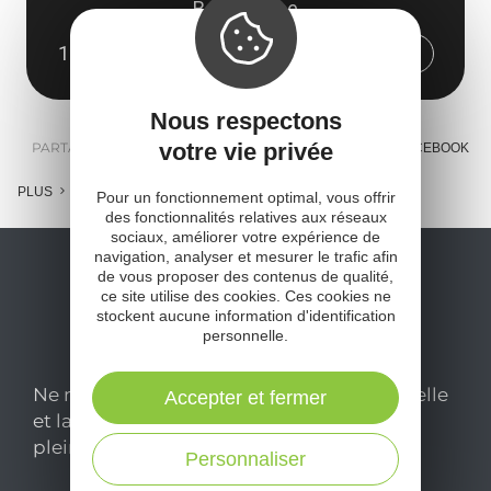
Bes Bédène
12460 Campouriez
Obtenir l'itinéraire
Nous respectons
votre vie privée
PARTAGER :
E-MAIL
MESSENGER
FACEBOOK
PLUS
Pour un fonctionnement optimal, vous offrir
des fonctionnalités relatives aux réseaux
sociaux, améliorer votre expérience de
navigation, analyser et mesurer le trafic afin
de vous proposer des contenus de qualité,
ce site utilise des cookies. Ces cookies ne
stockent aucune information d'identification
personnelle.
Ne manquez pas notre newsletter mensuelle
Accepter et fermer
et laissez-vous inspirer pour profiter
pleinement de votre séjour en Aveyron.
Personnaliser