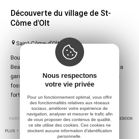
Découverte du village de St-
Côme d'Olt
Saint-Côme-d'Olt
Bourg moyenâgeux, classé "l'un des Plus
Beaux Villages de France" Saint-Côme-d'Olt a
Nous respectons
gardé son ancienne infrastructure avec ses
votre vie privée
fossés (actuel tour de ville) et son enceinte
fortifiée percée de trois portes.
Pour un fonctionnement optimal, vous offrir
des fonctionnalités relatives aux réseaux
sociaux, améliorer votre expérience de
navigation, analyser et mesurer le trafic afin
PARTAGER :
E-MAIL
MESSENGER
FACEBOOK
de vous proposer des contenus de qualité,
ce site utilise des cookies. Ces cookies ne
stockent aucune information d'identification
PLUS
personnelle.