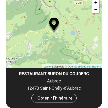
la
+
ou
le
−
ma
ou
le
et
co
tar
Leaflet
| Map data ©
OpenStreetMap contributors
RESTAURANT BURON DU COUDERC
Aubrac
12470 Saint-Chély-d'Aubrac
Obtenir l'itinéraire