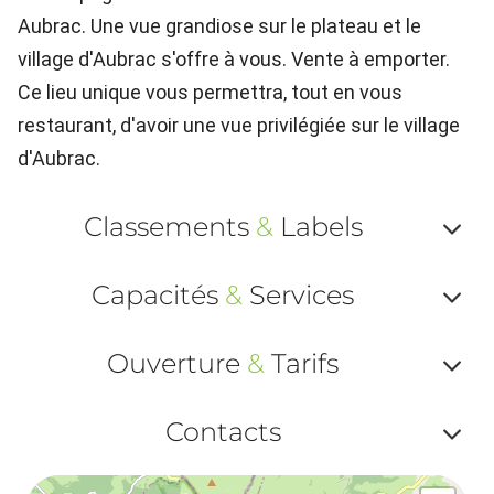
Aubrac. Une vue grandiose sur le plateau et le
village d'Aubrac s'offre à vous. Vente à emporter.
Ce lieu unique vous permettra, tout en vous
restaurant, d'avoir une vue privilégiée sur le village
d'Aubrac.
Classements
&
Labels
Af
Capacités
&
Services
ou
Af
ma
Ouverture
&
Tarifs
ou
le
Af
ma
Contacts
la
ou
le
Af
ma