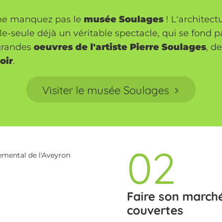
 ne manquez pas le
musée Soulages
! L'architec
à elle-seule déjà un véritable spectacle, qui se fon
grandes
oeuvres de l'artiste Pierre Soulages
, d
oir
.
Visiter le musée Soulages
02
emental de l'Aveyron
Faire son marché 
couvertes