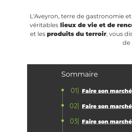
L'Aveyron, terre de gastronomie et
véritables
lieux de vie et de ren
et les
produits du terroir
, vous d
de l
Sommaire
01
Faire son marché
02
Faire son marché 
03
Faire son marché