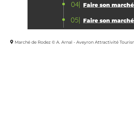
04
Faire son marché 
05
Faire son marché 
Marché de Rodez © A. Arnal - Aveyron Attractivité Touri