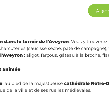
Aller
 dans le terroir de l'Aveyron
. Vous y trouvere
 charcuteries (saucisse sèche, pâté de campagne), 
 l'Aveyron
: aligot, farçous, gâteau à la broche, fla
t animée
.
le
, au pied de la majestueuse
cathédrale Notre-
e de la ville et de ses ruelles médiévales.