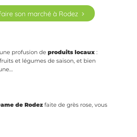
 faire son marché à Rodez
z une profusion de
produits locaux
:
fruits et légumes de saison, et bien
une...
Dame de Rodez
faite de grès rose, vous