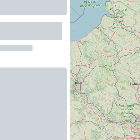
hydroélectrique EDF
eyrac
es-sur-Truyère