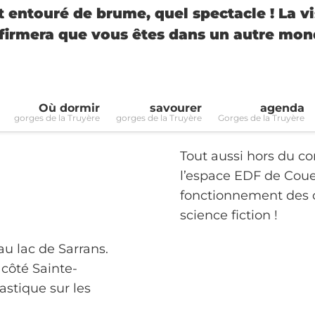
st entouré de brume, quel spectacle ! La vi
firmera que vous êtes dans un autre mo
Où dormir
savourer
agenda
gorges de la Truyère
gorges de la Truyère
Gorges de la Truyère
Tout aussi hors du co
l’espace EDF de Coue
fonctionnement des c
science fiction !
u lac de Sarrans.
côté Sainte-
stique sur les