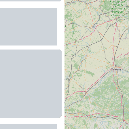
des Buis
es-sur-Truyère
t Thomas de
ry