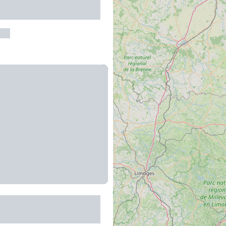
arrez
 Thénières
mphorien-de-Thénières