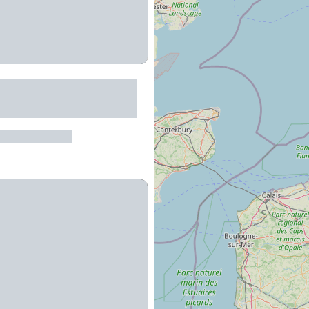
 Moulin de Burée
t