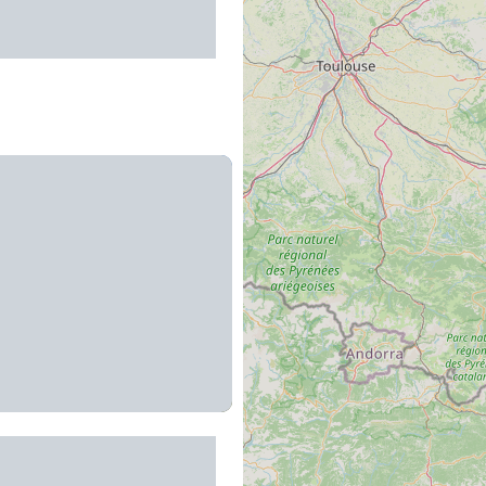
ttelage de l'Aubrac -
stages d'attelage
dez: La Presqu'île de