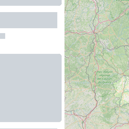
cation de bateaux
els