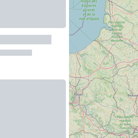
s 'Lo Camin d'Olt'
es-sur-Truyère