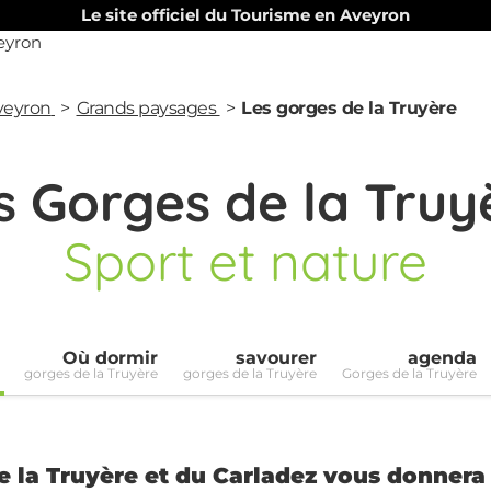
Le site officiel du Tourisme en Aveyron
Aveyron
Grands paysages
Les gorges de la Truyère
s Gorges de la Truy
Sport et nature
Où dormir
savourer
agenda
gorges de la Truyère
gorges de la Truyère
Gorges de la Truyère
e la Truyère et du Carladez vous donnera 