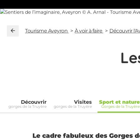
Tourisme Aveyron
À voir à faire
Découvrir l'
Le
Découvrir
Visites
Sport et nature
gorges de la Truyère
gorges de la Truyère
Gorges de la Truyère
Le cadre fabuleux des Gorges d