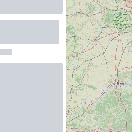
sme : Circuit - A la
e de l'Aubrac par
arrez