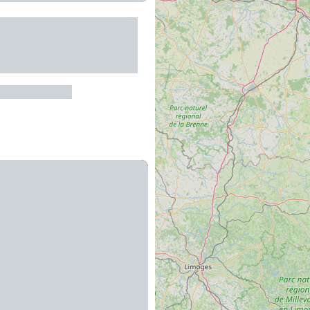
 Location VTT à
e électrique
gnée
es-sur-Truyère