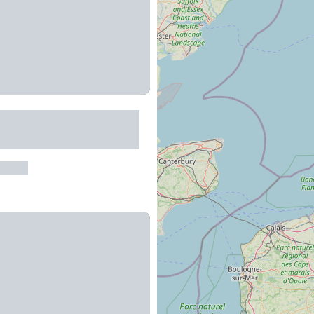
e : les Landes de
c
arrez