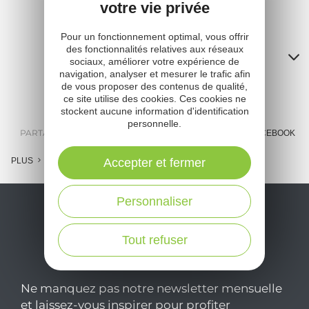
votre vie privée
Pour un fonctionnement optimal, vous offrir
des fonctionnalités relatives aux réseaux
Contacts
sociaux, améliorer votre expérience de
navigation, analyser et mesurer le trafic afin
A
de vous proposer des contenus de qualité,
ce site utilise des cookies. Ces cookies ne
o
stockent aucune information d'identification
personnelle.
m
PARTAGER :
E-MAIL
MESSENGER
FACEBOOK
l
PLUS
Accepter et fermer
c
Personnaliser
Tout refuser
Ne manquez pas notre newsletter mensuelle
et laissez-vous inspirer pour profiter