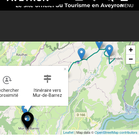
Le site officiel du Tourisme en Aveyron
MENU
+
−
×
echercher
Itinéraire vers
 proximité
Mur-de-Barrez
Leaflet
| Map data ©
OpenStreetMap contributors