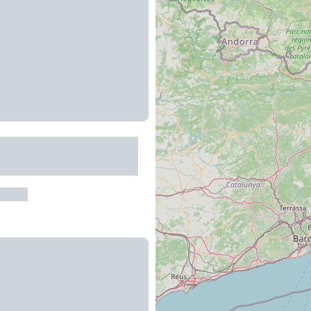
isme : Les vallées de
 et du Siniq
arrez