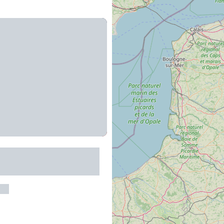
e - Observatoire de
els