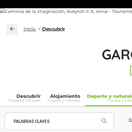
Inicio
Descubrir
GAR
Descubrir
Alojamiento
Deporte y natural
Truyère y Carladez
Truyère y Carladez
Truyère y Car
C
PALABRAS CLAVES