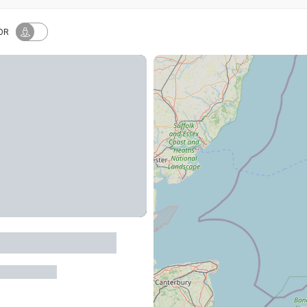
OR
ure - Accrobranche
s-en-Aubrac