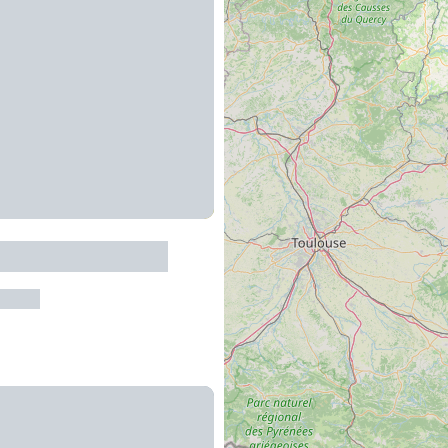
 FFC du Carladez
arrez