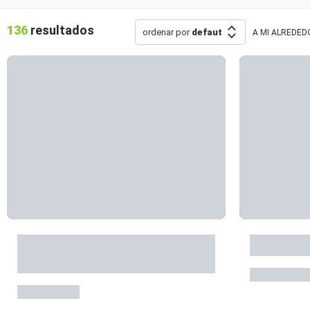
136
resultados
ordenar por
defaut
A MI ALREDED
Natura espace détente et
Aloa Nat
loisirs
Argence
Brommat