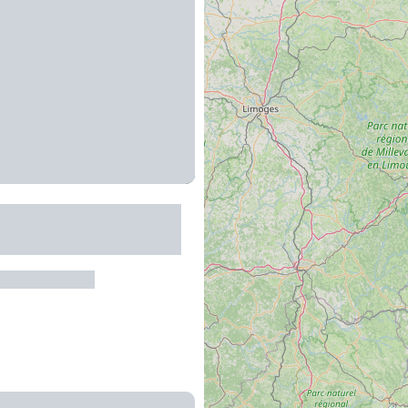
 Location VTT à
e électrique
es-sur-Truyère