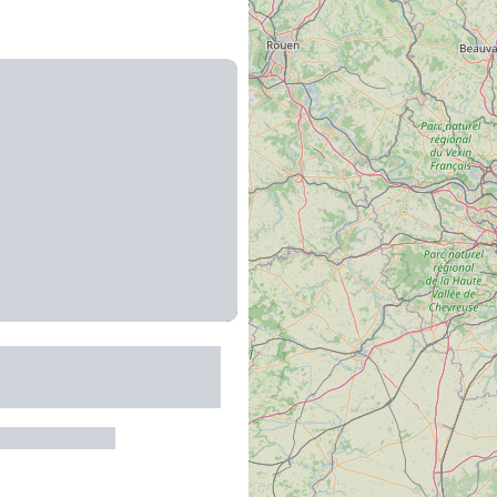
e Entraygues-sur-
 PR10
es-sur-Truyère