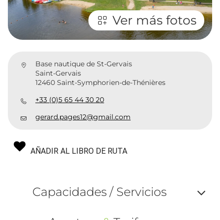
Ver más fotos
Base nautique de St-Gervais
Saint-Gervais
12460 Saint-Symphorien-de-Thénières
+33 (0)5 65 44 30 20
gerard.pages12@gmail.com
AÑADIR AL LIBRO DE RUTA
Capacidades / Servicios
Af