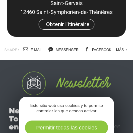
Saint-Gervais
12460 Saint-Symphorien-de-Thénières
Obtenir l'itinéraire
SHARE :
E-MAIL
MESSENGER
FACEBOOK
MÁS
No se pierda nuestro
Este sitio web usa cookies y te permite
Newsletter
controlar las que deseas activar
mensual newsletter y
Tourismo
déjese inspirar para
en Aveyron
disfrutar de su estancia en
Permitir todas las cookies