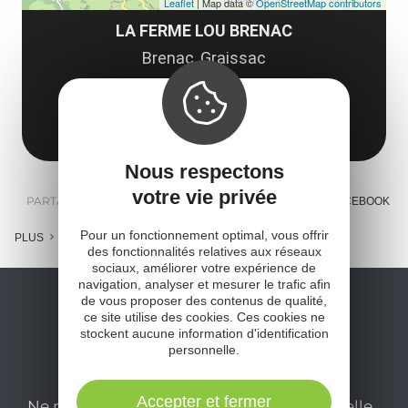
Leaflet
| Map data ©
OpenStreetMap contributors
LA FERME LOU BRENAC
Brenac, Graissac
12420 Argences-en-Aubrac
Obtenir l'itinéraire
Nous respectons
votre vie privée
PARTAGER :
E-MAIL
MESSENGER
FACEBOOK
Pour un fonctionnement optimal, vous offrir
PLUS
des fonctionnalités relatives aux réseaux
sociaux, améliorer votre expérience de
navigation, analyser et mesurer le trafic afin
de vous proposer des contenus de qualité,
ce site utilise des cookies. Ces cookies ne
stockent aucune information d'identification
personnelle.
Accepter et fermer
Ne manquez pas notre newsletter mensuelle