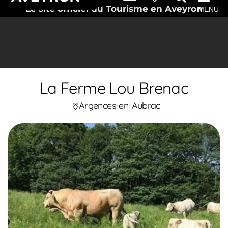
Le site officiel du Tourisme en Aveyron
MENU
La Ferme Lou Brenac
Argences-en-Aubrac