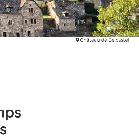
Château de Belcastel
mps
s