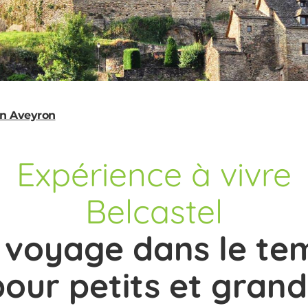
en Aveyron
Expérience
à vivre
Belcastel
 voyage dans le te
pour petits et grand