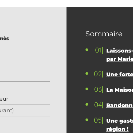
Sommaire
nès
01
Laissons-
par Marie
02
Une forte
03
La Maison
ieur
04
Randonné
urant)
05
Une gast
région !