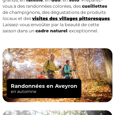
vous à des randonnées colorées, des
cueillettes
de champignons, des dégustations de produits
locaux et des
visites des villages pittoresques
.
Laissez-vous envoûter par la beauté de cette
saison dans un
cadre naturel
exceptionnel.
Randonnées en Aveyron
en automne
Sorties vélo
en automne