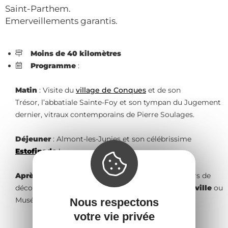
Saint-Parthem.
Emerveillements garantis.
Moins de 40 kilomètres
Programme
:
Matin
: Visite du
village de Conques
et de son
Trésor, l’abbatiale Sainte-Foy et son tympan du Jugement
dernier, vitraux contemporains de Pierre Soulages.
Déjeuner
: Almont-les-Junies et son célébrissime
Estofinado
!
Après-midi
:
Terra Olt
à Saint-Parthem et parcours de
découverte des
oeuvres de Street Art de Décazeville
ou
Musée Mine.
Nous respectons
votre vie privée