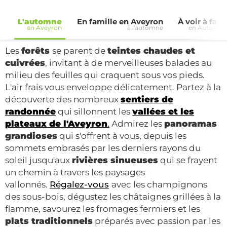
L'automne
En famille en Aveyron
À voir à fair
en Aveyron
à l'automne
en Automn
Les
forêts
se parent de
teintes chaudes et
cuivrées
, invitant à de merveilleuses balades au
milieu des feuilles qui craquent sous vos pieds.
L'air frais vous enveloppe délicatement. Partez à la
découverte des nombreux
sentiers de
randonnée
qui sillonnent les
vallées et les
plateaux de l'Aveyron
.
Admirez les
panoramas
grandioses
qui s'offrent à vous, depuis les
sommets embrasés par les derniers rayons du
soleil jusqu'aux
rivières sinueuses
qui se frayent
un chemin à travers les paysages
vallonnés.
Régalez-vous
avec les champignons
des sous-bois, dégustez les châtaignes grillées à la
flamme, savourez les fromages fermiers et les
plats traditionnels
préparés avec passion par les