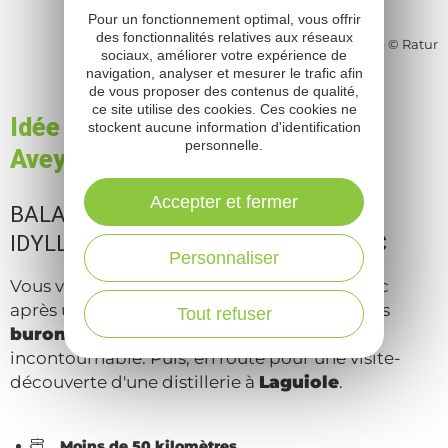
Pour un fonctionnement optimal, vous offrir
des fonctionnalités relatives aux réseaux
Street Art à Décazeville © Ratur
sociaux, améliorer votre expérience de
navigation, analyser et mesurer le trafic afin
de vous proposer des contenus de qualité,
ce site utilise des cookies. Ces cookies ne
Idée de journée en automne en
stockent aucune information d'identification
personnelle.
Aveyron N°2
Accepter et fermer
BALADE EN DUO DANS LE CADRE
IDYLLIQUE DES PLATEAUX D'AUBRAC
Personnaliser
Vous voulez
déguster un Aligot
de l'Aubrac
après une demi-journée de
randonnée
? Les
Tout refuser
burons
sont le cadre parfait et
incontournable. Puis, en route pour une visite-
découverte d'une distillerie à
Laguiole
.
Moins de 50 kilomètres