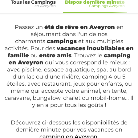
Tous les Campings
Dispos dernière minute
en Aveyron
Campings Aveyron
C
Passez un
été de rêve en Aveyron
en
séjournant dans l'un de nos
charmants
campings
et aux multiples
activités. Pour des
vacances inoubliables en
famille
ou
entre amis
. Trouvez le
camping
en Aveyron
qui vous correspond le mieux :
avec piscine, espace aquatique, spa, au bord
d'un lac ou d'une rivière, camping 4 ou 5
étoiles, avec restaurant, jeux pour enfants, ou
même qui accepte votre animal, en tente,
caravane, bungalow, chalet ou mobil-home... Il
y en a pour tous les goûts !
Découvrez ci-dessous les disponibilités de
dernière minute pour vos vacances en
camping en Aveyron
.