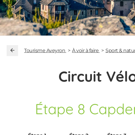
Tourisme Aveyron
À voir à faire
Sport & natu
Circuit Vél
Étape 8 Capde