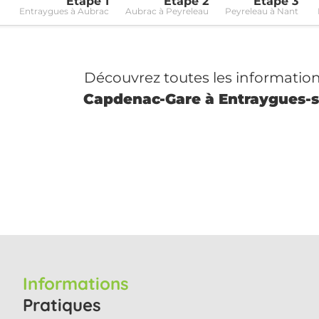
Étape 1
Étape 2
Étape 3
Entraygues à Aubrac
Aubrac à Peyreleau
Peyreleau à Nant
Découvrez toutes les informations
Capdenac-Gare à Entraygues-s
Informations
Pratiques