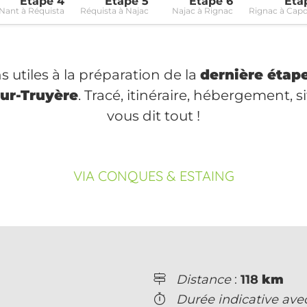
Étape 4
Étape 5
Étape 6
Éta
Nant à Réquista
Réquista à Najac
Najac à Rignac
Rignac à Cap
 utiles à la préparation de la
dernière étape
ur-Truyère
. Tracé, itinéraire, hébergement, si
vous dit tout !
VIA CONQUES & ESTAING
Distance
:
118
km
Durée indicative av