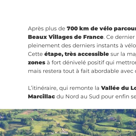
Après plus de
700 km de vélo parcou
Beaux Villages de France
. Ce dernier
pleinement des derniers instants à vélo
Cette
étape, très accessible
sur la ma
zones
à fort dénivelé positif qui mettro
mais restera tout à fait abordable avec 
L’itinéraire, qui remonte la
Vallée du L
Marcillac
du Nord au Sud pour enfin se 