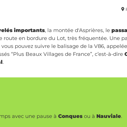
velés importants
, la montée d'Asprières, le
passa
 route en bordure du Lot, très fréquentée. Une part
ue vous pouvez suivre le balisage de la V86, appelée
assés “Plus Beaux Villages de France”, c’est-à-dire
l
.
temps avec une pause à
Conques
ou à
Nauviale
.