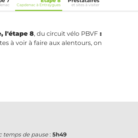
pe 7
Étape 8
Prestataires
denac
Capdenac à Entraygues
et sites à visiter
, l'étape 8
, du circuit vélo PBVF
:
tes à voir à faire aux alentours, on
ec temps de pause
:
5h49