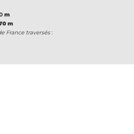
0
m
570 m
de France traversés
: