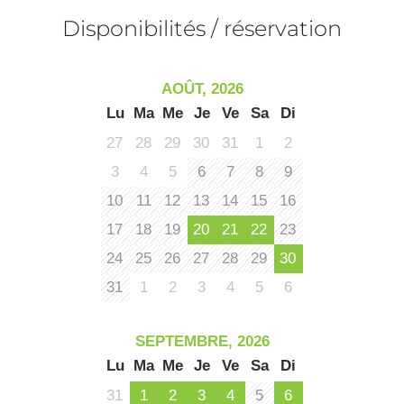
le
Af
ma
Disponibilités / réservation
la
ou
le
ma
ou
AOÛT, 2026
le
Lu
Ma
Me
Je
Ve
Sa
Di
et
co
27
28
29
30
31
1
2
tar
3
4
5
6
7
8
9
10
11
12
13
14
15
16
17
18
19
20
21
22
23
24
25
26
27
28
29
30
31
1
2
3
4
5
6
SEPTEMBRE, 2026
Lu
Ma
Me
Je
Ve
Sa
Di
31
1
2
3
4
5
6