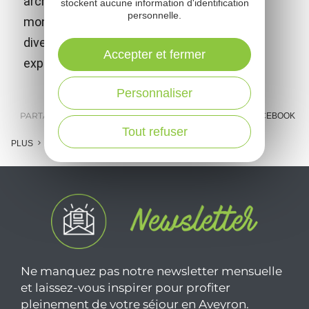
architecturale à vous couper le souffle et
stockent aucune information d'identification
personnelle.
mondialement reconnu pour l'étonnante
diversité de ses collections et de ses
Accepter et fermer
expositions temporaires de haut vol.
Personnaliser
PARTAGER :
E-MAIL
MESSENGER
FACEBOOK
Tout refuser
PLUS
Ne manquez pas notre newsletter mensuelle
et laissez-vous inspirer pour profiter
pleinement de votre séjour en Aveyron.