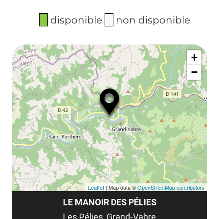
disponible
non disponible
+
−
Leaflet
| Map data ©
OpenStreetMap contributors
LE MANOIR DES PÉLIES
Les Pélies, Grand-Vabre