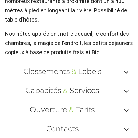
nombreux restaurants à proximité dont un à 400
mètres à pied en longeant la rivière. Possibilité de
table d'hôtes.
Nos hôtes apprécient notre accueil, le confort des
chambres, la magie de l'endroit, les petits déjeuners
copieux à base de produits frais et Bio...
Classements
&
Labels
Af
Capacités
&
Services
ou
Af
ma
Ouverture
&
Tarifs
ou
le
Af
ma
Contacts
la
ou