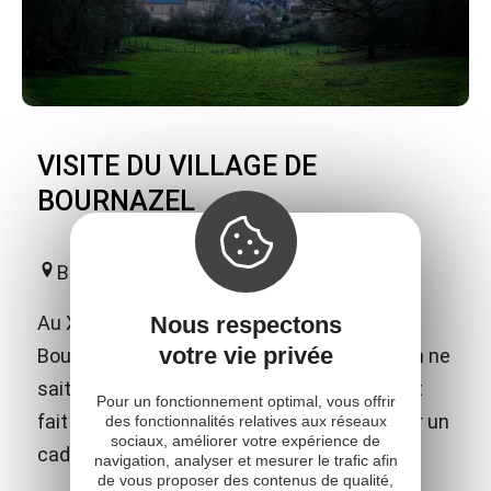
VISITE DU VILLAGE DE
BOURNAZEL
Bournazel
Nous respectons
Au XIXème siècle, un voyageur arrivant à
votre vie privée
Bournazel écrivait : "Du château à l'étang, on ne
sait ici qui, de la nature ou de l'homme, s'est
Pour un fonctionnement optimal, vous offrir
fait architecte, peintre ou orfèvre pour créer un
des fonctionnalités relatives aux réseaux
sociaux, améliorer votre expérience de
cadre si particulier, au charme bucolique".
navigation, analyser et mesurer le trafic afin
de vous proposer des contenus de qualité,