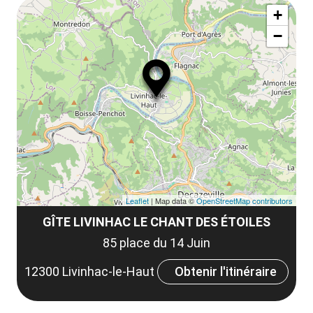
ma
la
+
ou
le
−
ma
la
le
co
Leaflet
| Map data ©
OpenStreetMap contributors
GÎTE LIVINHAC LE CHANT DES ÉTOILES
85 place du 14 Juin
12300 Livinhac-le-Haut
Obtenir l'itinéraire