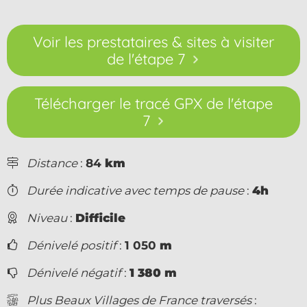
Voir les prestataires & sites à visiter
de l'étape 7
Télécharger le tracé GPX de l'étape
7
Distance
:
84
km
Durée indicative avec temps de pause
:
4h
Niveau
:
Difficile
Dénivelé positif
:
1 050
m
Dénivelé négatif
:
1 380 m
Plus Beaux Villages de France traversés
: