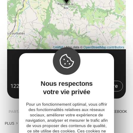
co
tar
Leaflet
| Map data ©
OpenStreetMap contributors
POINT INFO TOURISME
Le rempart
4 place des 13 vents
Nous respectons
12220 Peyrusse-le-Roc
Obtenir l'itinéraire
votre vie privée
Pour un fonctionnement optimal, vous offrir
des fonctionnalités relatives aux réseaux
PARTAGER :
E-MAIL
MESSENGER
FACEBOOK
sociaux, améliorer votre expérience de
navigation, analyser et mesurer le trafic afin
PLUS
de vous proposer des contenus de qualité,
ce site utilise des cookies. Ces cookies ne