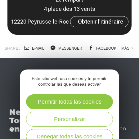
4 place des 13 vents
12220 Peyrusse-le-Roc
Obtenir l'itinéraire
SHARE :
E-MAIL
MESSENGER
FACEBOOK
MÁS
Este sitio web usa cookies y te permite
controlar las que deseas activar
Permitir todas las cookies
No se pierda nuestro
Newsletter
mensual newsletter y
Tourismo
Personalizar
déjese inspirar para
en Aveyron
disfrutar de su estancia en
el Aveyron.
Denegar todas las cookies