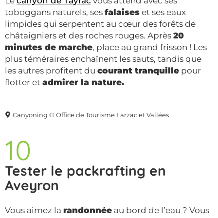
Le
canyon de Tayrac
vous attend avec ses
toboggans naturels, ses
falaises
et ses eaux
limpides qui serpentent au cœur des forêts de
châtaigniers et des roches rouges. Après
20
minutes de marche
, place au grand frisson ! Les
plus téméraires enchaînent les sauts, tandis que
les autres profitent du
courant tranquille
pour
flotter et
admirer la nature.
Canyoning © Office de Tourisme Larzac et Vallées
10
Tester le packrafting en
Aveyron
Vous aimez la
randonnée
au bord de l’eau ? Vous