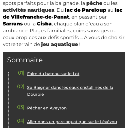
spots parfaits pour la baignade, la
pêche
ou les
activités nautiques
. Du
lac de Pareloup
au
lac
de Villefranche-de-Panat
, en passant par
Sarrans
ou la
Cisba
, chaque plan d’eau a son
ambiance. Plages familiales, coins sauvages ou
eaux propices aux défis sportifs … À vous de choisir
votre terrain de
jeu aquatique
!
Sommaire
01
Faire du bateau sur le Lot
02
Se Baigner dans les eaux cristallines de la
Dourbie
03
Pêcher en Aveyron
04
Aller dans un parc aquatique sur le Lévézou