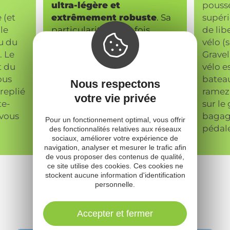
ultra-légère et
poussé
 (et
extrêmement robuste
. Sa
supéri
 le
particularité ? Une fois
de lib
u du
dégonflé, il se replie pour
vélo (
. Le
atteindre la taille d’un simple
Gravel
t du
sac de couchage et ne pèse
vélo e
ous
que quelques kilos. Il se
batea
Nous respectons
 replié
glisse ainsi très facilement
ramez,
votre vie privée
te-
dans votre sac à dos.
sur le
vous
bagag
Pour un fonctionnement optimal, vous offrir
pédale
des fonctionnalités relatives aux réseaux
sociaux, améliorer votre expérience de
navigation, analyser et mesurer le trafic afin
de vous proposer des contenus de qualité,
ce site utilise des cookies. Ces cookies ne
stockent aucune information d'identification
personnelle.
Expériences
à vivre
Accepter et fermer