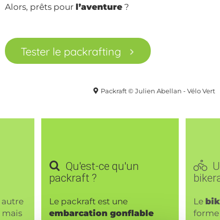
Alors, prêts pour
l’aventure
?
Tester le packrafting
Packraft © Julien Abellan - Vélo Vert
Qu'est-ce qu'un
Un
packraft ?
biker
 autre
Le packraft est une
Le
bik
, mais
embarcation gonflable
forme