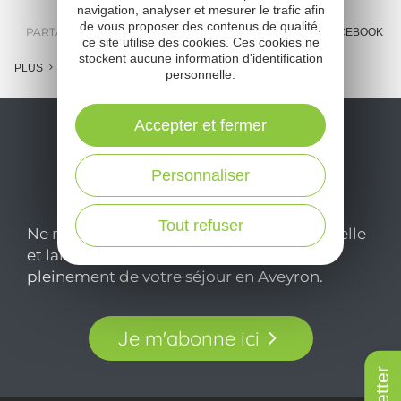
navigation, analyser et mesurer le trafic afin
de vous proposer des contenus de qualité,
PARTAGER :
E-MAIL
MESSENGER
FACEBOOK
ce site utilise des cookies. Ces cookies ne
stockent aucune information d'identification
PLUS
personnelle.
Accepter et fermer
Personnaliser
Tout refuser
Ne manquez pas notre newsletter mensuelle
et laissez-vous inspirer pour profiter
pleinement de votre séjour en Aveyron.
Je m'abonne ici