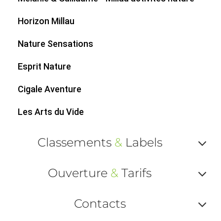
Horizon Millau
Nature Sensations
Esprit Nature
Cigale Aventure
Les Arts du Vide
Classements
&
Labels
Af
Ouverture
&
Tarifs
ou
Af
ma
Contacts
ou
le