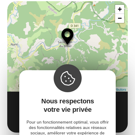
Af
ma
la
+
ou
le
−
ma
ou
le
et
co
tar
Leaflet
| Map data ©
OpenStreetMap contributors
Canyon du Tayrac
Nous respectons
12230 Saint-Jean-du-Bruel
votre vie privée
Obtenir l'itinéraire
Pour un fonctionnement optimal, vous offrir
des fonctionnalités relatives aux réseaux
sociaux, améliorer votre expérience de