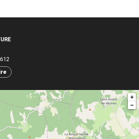
TURE
.0612
ire
+
−