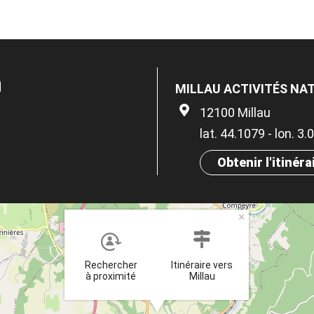
n
MILLAU ACTIVITÉS NA
12100 Millau
lat. 44.1079 - lon. 3
Obtenir l'itinéra
×
Rechercher
Itinéraire vers
à proximité
Millau