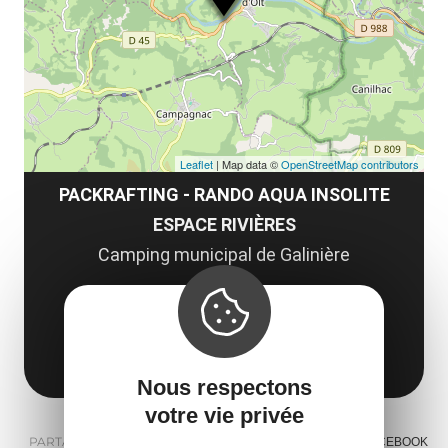
co
tar
Leaflet
| Map data ©
OpenStreetMap contributors
PACKRAFTING - RANDO AQUA INSOLITE
ESPACE RIVIÈRES
Camping municipal de Galinière
Galinière
12560 Saint-Laurent-d'Olt
Obtenir l'itinéraire
Nous respectons
votre vie privée
PARTAGER :
E-MAIL
MESSENGER
FACEBOOK