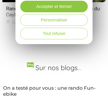
Accepter et fermer
Randonnée Saint-Christophe - Le puech du
Cayla
Personnaliser
Saint-Christophe-Vallon
PLUS DE RÉSULTATS
Tout refuser
Sur nos blogs
...
On a testé pour vous : une rando Fun-
ebike