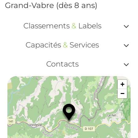
Grand-Vabre (dès 8 ans)
Classements
&
Labels
Af
Capacités
&
Services
ou
Af
ma
Contacts
ou
le
Af
ma
la
+
ou
le
−
ma
la
le
co