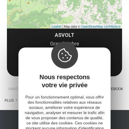
Leaflet
| Map data ©
OpenStreetMap contributors
ASVOLT
Grand-Vabre
12320 Conques-en-Rouergue
Obtenir l'itinéraire
Nous respectons
votre vie privée
PARTAGER :
E-MAIL
MESSENGER
FACEBOOK
Pour un fonctionnement optimal, vous offrir
PLUS
des fonctionnalités relatives aux réseaux
sociaux, améliorer votre expérience de
navigation, analyser et mesurer le trafic afin
de vous proposer des contenus de qualité,
ce site utilise des cookies. Ces cookies ne
stockent aucune information d'identification