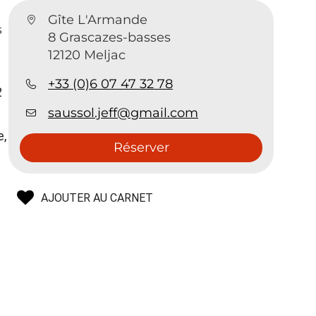
Gîte L'Armande
s
8 Grascazes-basses
12120 Meljac
+33 (0)6 07 47 32 78
2
saussol.jeff@gmail.com
e,
Réserver
AJOUTER AU CARNET