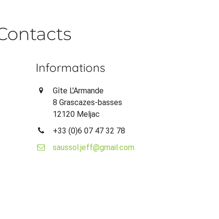
Contacts
Informations
Gîte L'Armande
8 Grascazes-basses
12120 Meljac
+33 (0)6 07 47 32 78
saussol.jeff@gmail.com
n