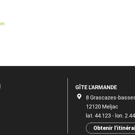
om
n
GÎTE L'ARMANDE
8 Grascazes-basse
12120 Meljac
lat. 44.123 - lon. 2.
Obtenir l'itinéra