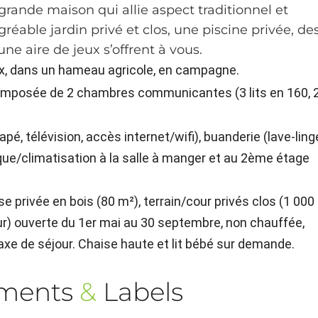
grande maison qui allie aspect traditionnel et
éable jardin privé et clos, une piscine privée, de
une aire de jeux s’offrent à vous.
x, dans un hameau agricole, en campagne.
omposée de 2 chambres communicantes (3 lits en 160, 
pé, télévision, accès internet/wifi), buanderie (lave-ling
que/climatisation à la salle à manger et au 2ème étage
e privée en bois (80 m²), terrain/cour privés clos (1 000
eur) ouverte du 1er mai au 30 septembre, non chauffée,
 taxe de séjour. Chaise haute et lit bébé sur demande.
ements
&
Labels