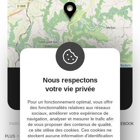
la
le
co
Leaflet
| Map data ©
OpenStreetMap contributors
ROC DE MIRAMONT
Nous respectons
Route de la Calmésie
votre vie privée
12120 Centrès
Obtenir l'itinéraire
Pour un fonctionnement optimal, vous offrir
des fonctionnalités relatives aux réseaux
sociaux, améliorer votre expérience de
navigation, analyser et mesurer le trafic afin
PARTAGER :
E-MAIL
MESSENGER
FACEBOOK
de vous proposer des contenus de qualité,
ce site utilise des cookies. Ces cookies ne
stockent aucune information d'identification
PLUS