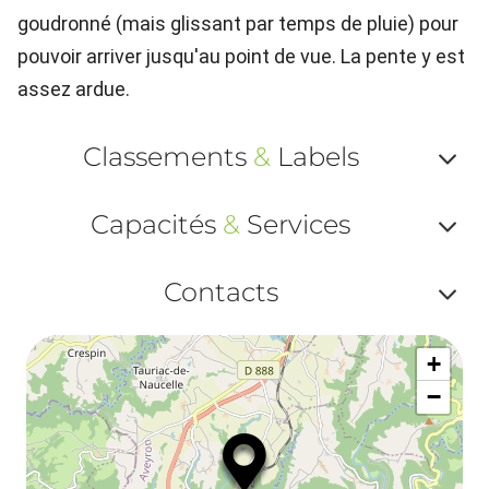
goudronné (mais glissant par temps de pluie) pour
pouvoir arriver jusqu'au point de vue. La pente y est
assez ardue.
Classements
&
Labels
Af
Capacités
&
Services
ou
Af
ma
Contacts
ou
le
Af
ma
la
+
ou
le
−
ma
la
le