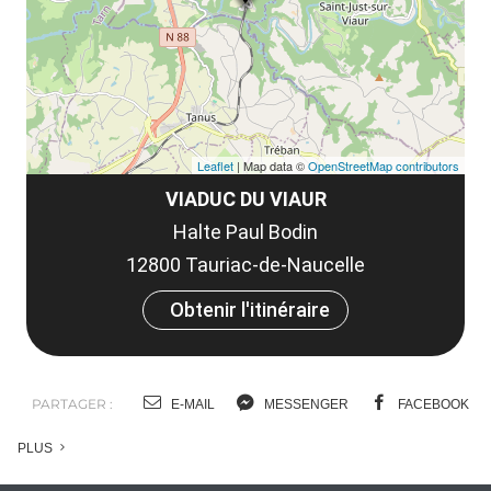
co
Leaflet
| Map data ©
OpenStreetMap contributors
VIADUC DU VIAUR
Halte Paul Bodin
12800 Tauriac-de-Naucelle
Obtenir l'itinéraire
PARTAGER :
E-MAIL
MESSENGER
FACEBOOK
PLUS