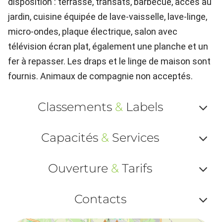
disposition : terrasse, transats, barbecue, accès au
jardin, cuisine équipée de lave-vaisselle, lave-linge,
micro-ondes, plaque électrique, salon avec
télévision écran plat, également une planche et un
fer à repasser. Les draps et le linge de maison sont
fournis. Animaux de compagnie non acceptés.
Classements
&
Labels
Af
Capacités
&
Services
ou
Af
ma
Ouverture
&
Tarifs
ou
le
Af
ma
Contacts
la
ou
le
Af