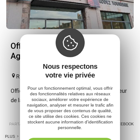
Office de Tourisme Rodez
Agglomération
Nous respectons
votre vie privée
Rodez
Pour un fonctionnement optimal, vous offrir
Office de Tourisme de catégorie I et détenteur
des fonctionnalités relatives aux réseaux
sociaux, améliorer votre expérience de
de la Marque Qualité Tourisme.
navigation, analyser et mesurer le trafic afin
de vous proposer des contenus de qualité,
ce site utilise des cookies. Ces cookies ne
stockent aucune information d'identification
PARTAGER :
E-MAIL
MESSENGER
FACEBOOK
personnelle.
PLUS