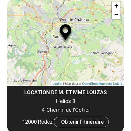
ma
la
+
ou
le
−
ma
ou
le
et
co
tar
Leaflet
| Map data ©
OpenStreetMap contributors
LOCATION DE M. ET MME LOUZAS
Helios 3
4, Chemin de l'Octroi
12000 Rodez
Obtenir l'itinéraire