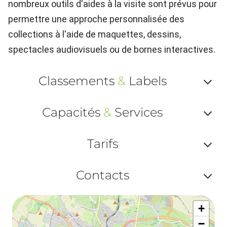
nombreux outils d'aides à la visite sont prévus pour
permettre une approche personnalisée des
collections à l'aide de maquettes, dessins,
spectacles audiovisuels ou de bornes interactives.
Classements
&
Labels
Af
Capacités
&
Services
ou
Af
ma
Tarifs
ou
le
Af
ma
Contacts
la
ou
le
Af
ma
la
+
ou
le
−