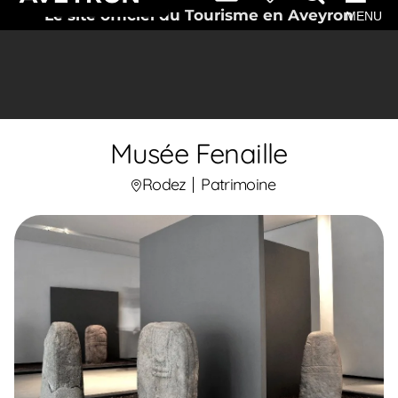
Le site officiel du Tourisme en Aveyron
MENU
Musée Fenaille
Rodez
Patrimoine