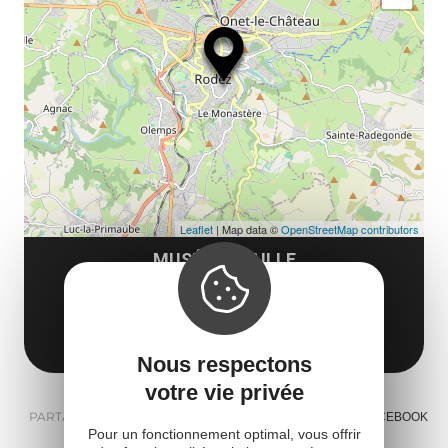
ma
ou
le
et
co
tar
Leaflet
| Map data ©
OpenStreetMap contributors
MUSÉE FENAILLE
14 Place Raynaldy
12000 Rodez
Obtenir l'itinéraire
Nous respectons
votre vie privée
PARTAGER :
E-MAIL
MESSENGER
FACEBOOK
Pour un fonctionnement optimal, vous offrir