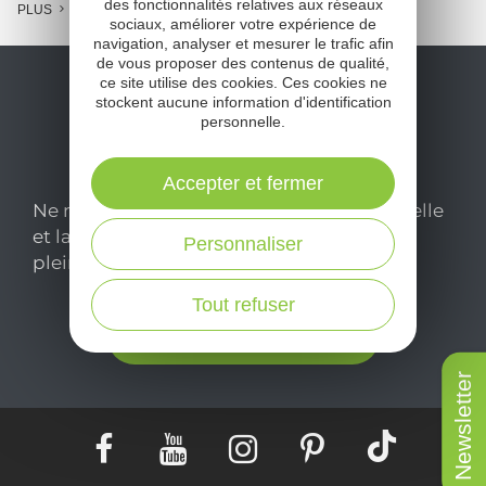
des fonctionnalités relatives aux réseaux
PLUS
sociaux, améliorer votre expérience de
navigation, analyser et mesurer le trafic afin
de vous proposer des contenus de qualité,
ce site utilise des cookies. Ces cookies ne
stockent aucune information d'identification
personnelle.
Accepter et fermer
Ne manquez pas notre newsletter mensuelle
et laissez-vous inspirer pour profiter
Personnaliser
pleinement de votre séjour en Aveyron.
Tout refuser
Je m'abonne ici
Newsletter