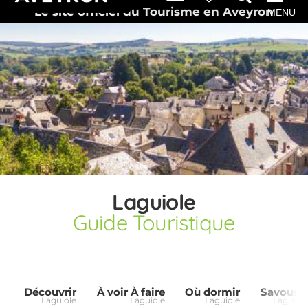
Le site officiel du Tourisme en Aveyron
MENU
Laguiole
Guide Touristique
Découvrir
À voir À faire
Où dormir
Savourer
Laguiole
Laguiole
Laguiole
Laguiole