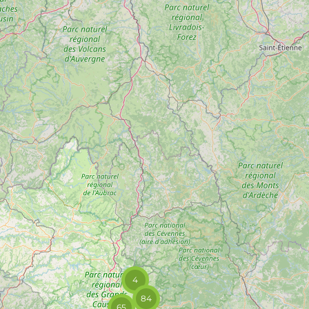
4
84
65