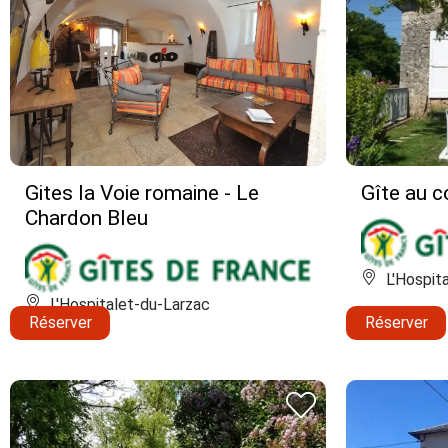
Gites la Voie romaine - Le
Gîte au 
Chardon Bleu
L'Hospit
L'Hospitalet-du-Larzac
Réserver
Réserver