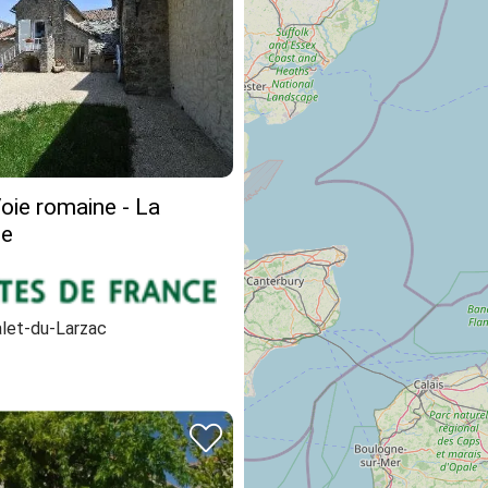
Voie romaine - La
le
alet-du-Larzac