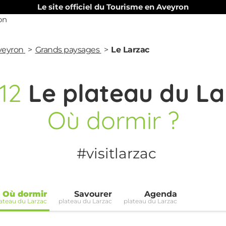
Le site officiel du Tourisme en Aveyron
Aveyron
Grands paysages
Le Larzac
12
Le plateau du La
Où dormir ?
#visitlarzac
Où dormir
Savourer
Agenda
ateau du Larzac
plateau du Larzac
plateau du Larzac