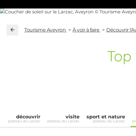
Tourisme Aveyron
À voir à faire
Découvrir l'
Top
découvrir
visite
sport et nature
plateau du Larzac
plateau du Larzac
plateau du Larzac
pl