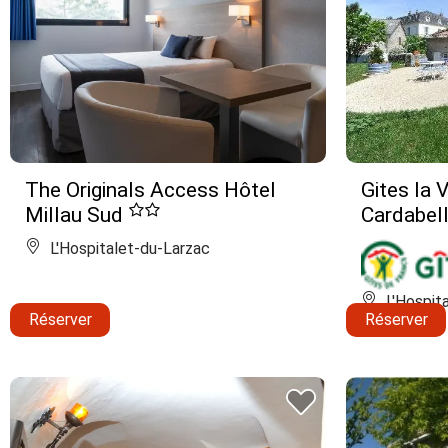
The Originals Access Hôtel
Gites la 
Millau Sud
Cardabel
L'Hospitalet-du-Larzac
L'Hospit
Réserver
Réserver