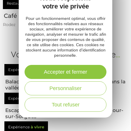
Restaurant
votre vie privée
Café BRAS
Pour un fonctionnement optimal, vous offrir
des fonctionnalités relatives aux réseaux
Rodez
sociaux, améliorer votre expérience de
navigation, analyser et mesurer le trafic afin
de vous proposer des contenus de qualité,
ce site utilise des cookies. Ces cookies ne
stockent aucune information d'identification
Votre prochaine expérience
...
personnelle.
Expérience
à vivre
Accepter et fermer
Balade de Réquista à Lincou, plongeon dans la
vallée du Tarn
Personnaliser
Expérience
à vivre
Tout refuser
Escape game nocturne au Château de Latour-
sur-Sorgues
Expérience
à vivre