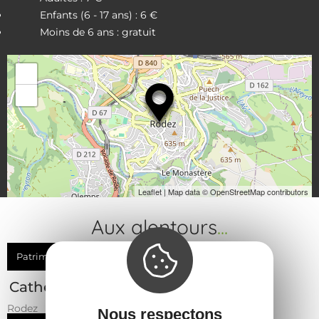
Enfants (6 - 17 ans) : 6 €
Moins de 6 ans : gratuit
44.3507746, 2.5719711
+
−
Leaflet
| Map data ©
OpenStreetMap contributors
Aux alentours
...
Patrimoine
Cathédrale Notre-Dame de Rodez
Rodez
Nous respectons