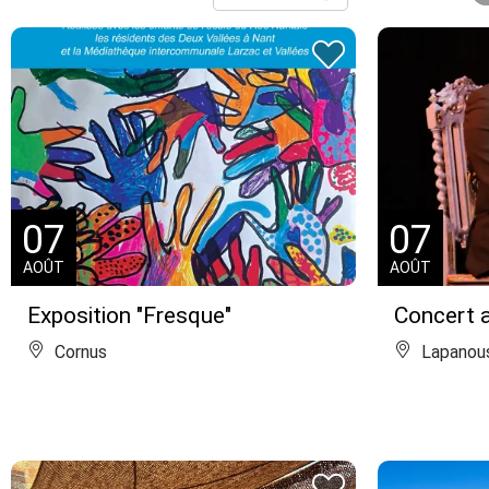
07
07
AOÛT
AOÛT
Exposition "Fresque"
Concert a
Cornus
Lapanou