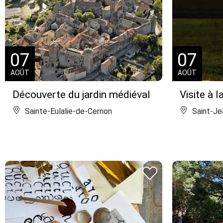
07
07
AOÛT
AOÛT
Découverte du jardin médiéval
Visite à l
Sainte-Eulalie-de-Cernon
Saint-Je