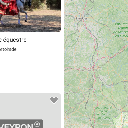
e équestre
rtoirade