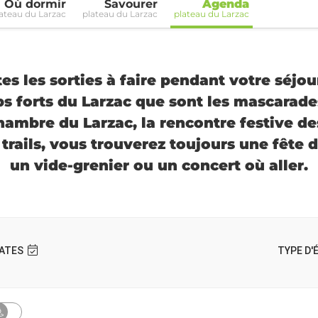
Où dormir
Savourer
Agenda
ateau du Larzac
plateau du Larzac
plateau du Larzac
s les sorties à faire pendant votre séjour
ps forts du Larzac que sont les mascarad
hambre du Larzac, la rencontre festive de
rails, vous trouverez toujours une fête d
un vide-grenier ou un concert où aller.
ATES
TYPE D