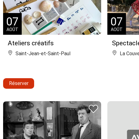
07
07
AOÛT
AOÛT
Ateliers créatifs
Spectacl
Saint-Jean-et-Saint-Paul
La Couve
Réserver