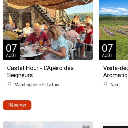
07
07
AOÛT
AOÛT
Castèl Hour - L'Apéro des
Visite-dé
Seigneurs
Aromatiq
Marnhagues-et-Latour
Nant
Réserver