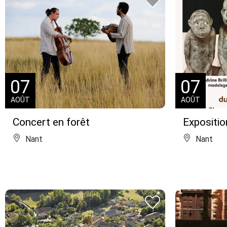
07
07
AOÛT
AOÛT
Concert en forêt
Expositio
Nant
Nant