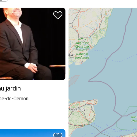
u jardin
se-de-Cernon