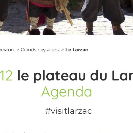
Aveyron
Grands paysages
Le Larzac
12
le plateau du La
Agenda
#visitlarzac