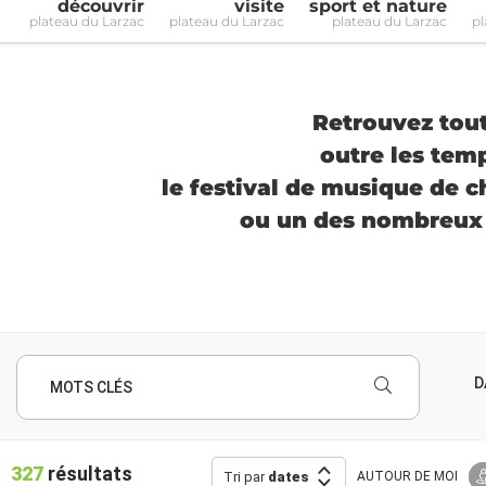
découvrir
visite
sport et nature
plateau du Larzac
plateau du Larzac
plateau du Larzac
pl
Retrouvez toute
outre les tem
le festival de musique de c
ou un des nombreux t
D
MOTS CLÉS
327
résultats
Tri par
dates
AUTOUR
DE MOI