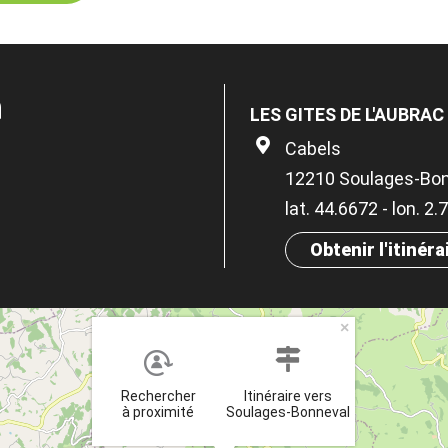
n
LES GITES DE L'AUBRAC
Cabels
12210 Soulages-Bo
lat. 44.6672 - lon. 2
Obtenir l'itinéra
×
Rechercher
Itinéraire vers
à proximité
Soulages-Bonneval