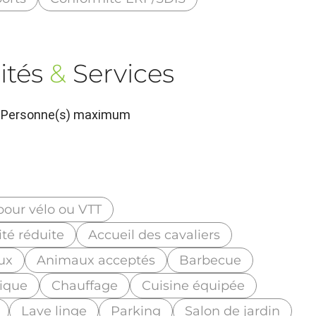
ités
&
Services
 4 Personne(s) maximum
pour vélo ou VTT
té réduite
Accueil des cavaliers
eux
Animaux acceptés
Barbecue
rique
Chauffage
Cuisine équipée
Lave linge
Parking
Salon de jardin