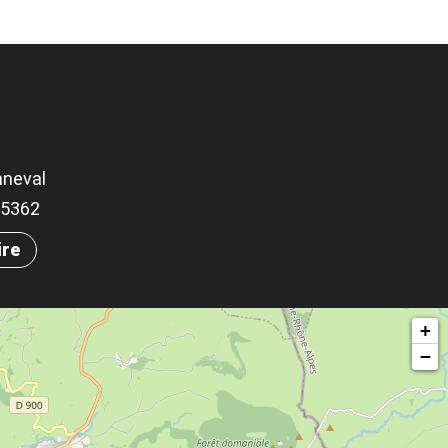
nneval
.75362
ire
+
−