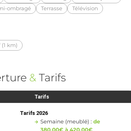
emi-ombragé
Terrasse
Télévision
 (1 km)
rture
&
Tarifs
Tarifs
Tarifs 2026
Semaine (meublé) :
de
380,00€ à 420,00€