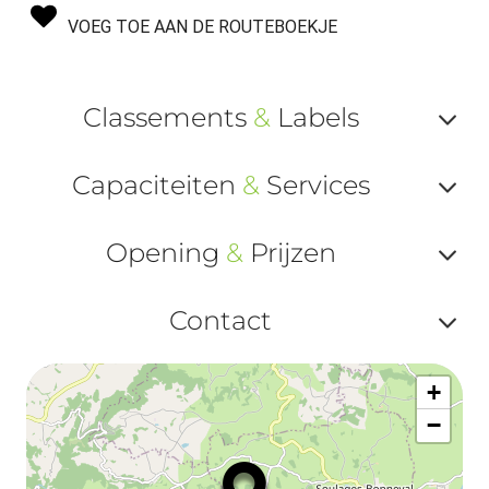
VOEG TOE AAN DE ROUTEBOEKJE
Classements
&
Labels
Af
Capaciteiten
&
Services
ou
Af
ma
Opening
&
Prijzen
ou
le
Af
ma
Contact
la
ou
le
Af
ma
la
+
ou
le
−
ma
ou