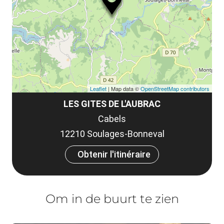
le
et
co
tar
Leaflet
| Map data ©
OpenStreetMap contributors
LES GITES DE L'AUBRAC
Cabels
12210 Soulages-Bonneval
Obtenir l'itinéraire
Om in de buurt te zien