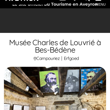
Le site officiel du Tourisme en Aveyron
MENU
Musée Charles de Louvrié à
Bes-Bédène
Campouriez
Erfgoed