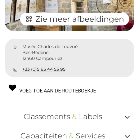
Zie meer afbeeldingen
Musée Charles de Louvrié
Bes-Bédène
12460 Campouriez
+33 (0)5 65 44 53 95
VOEG TOE AAN DE ROUTEBOEKJE
Classements
&
Labels
Af
Capaciteiten
&
Services