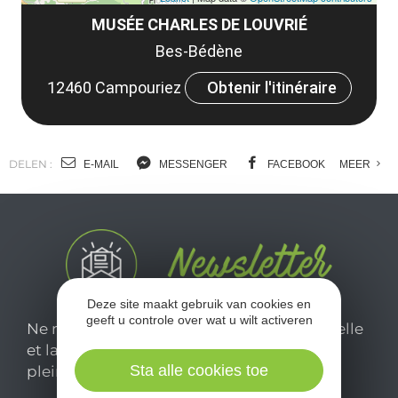
MUSÉE CHARLES DE LOUVRIÉ
Bes-Bédène
12460 Campouriez
Obtenir l'itinéraire
DELEN :
E-MAIL
MESSENGER
FACEBOOK
MEER
Deze site maakt gebruik van cookies en
geeft u controle over wat u wilt activeren
Ne manquez pas notre newsletter mensuelle
et laissez-vous inspirer pour profiter
Sta alle cookies toe
pleinement de votre séjour en Aveyron.